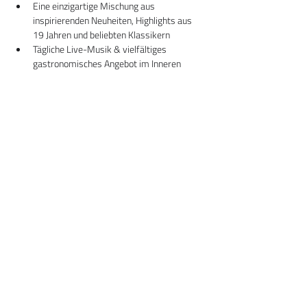
Eine einzigartige Mischung aus 
inspirierenden Neuheiten, Highlights aus 
19 Jahren und beliebten Klassikern
Tägliche Live-Musik & vielfältiges 
gastronomisches Angebot im Inneren 
Wallgraben
Wohlfühllicht für den Heimweg
: 
Stimmungsvolle Illuminationen begleiten 
die Besucher von der Festung bis zur 
Stadtpfarrkirche, wo eine meditative 
Lichtshow den Abend harmonisch 
ausklingen lässt.
Teilnahme & Anmeldung:
Die Teilnehmerzahl ist auf
 20
 Personen 
begrenzt.
Kosten:
Kostenfrei 
für Mitglieder des MCO oder 
eines anderen MC im BVMC; 
Gastbeitrag 
für 
Nichtmitglieder: 35€