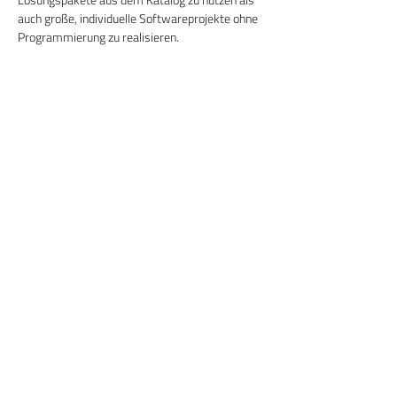
auch große, individuelle Softwareprojekte ohne 
Programmierung zu realisieren.
Marketingstrategie:
Die Marketingstrategie setzt auf kreative Ideen 
und kostenlose Angebote für Privatpersonen, 
gemeinnützige Vereine und Startups.
Nutzen Sie die Gelegenheit, in einem offenen 
Dialogformat mehr über die zukunftsweisenden 
Lösungen von LivingLogic zu erfahren und 
spannende Gespräche zu führen.
Ab 20:00 Uhr laden wir Sie zum Networking in 
unserer kreativen LivingLogic-Atmosphäre ein. 
Für das leibliche Wohl sorgt ein Catering.
Kostenfrei
 für Mitglieder des MCO, eines 
anderen MC im BVMC und Interessenten.
Diese Veranstaltung teilen