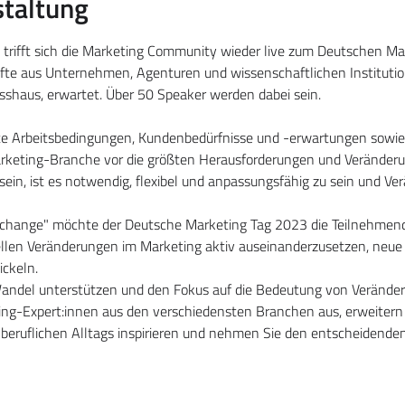
staltung
rifft sich die Marketing Community wieder live zum Deutschen Mark
fte aus Unternehmen, Agenturen und wissenschaftlichen Instituti
shaus, erwartet. Über 50 Speaker werden dabei sein.
e Arbeitsbedingungen, Kundenbedürfnisse und -erwartungen sowie 
rketing-Branche vor die größten Herausforderungen und Veränderun
sein, ist es notwendig, flexibel und anpassungsfähig zu sein und Ve
ut change" möchte der Deutsche Marketing Tag 2023 die Teilnehmen
ellen Veränderungen im Marketing aktiv auseinanderzusetzen, neue
keln.    
ndel unterstützen und den Fokus auf die Bedeutung von Veränder
ing-Expert:innen aus den verschiedensten Branchen aus, erweitern S
s beruflichen Alltags inspirieren und nehmen Sie den entscheidende