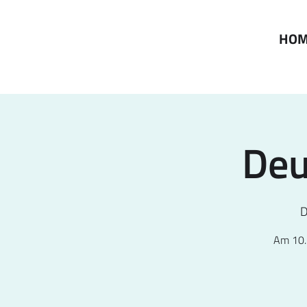
HO
Deu
D
Am 10. 