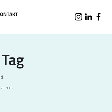
ONTAKT
 Tag
nd
live zum